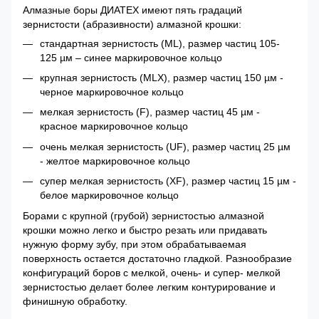
Алмазные боры ДИАТЕХ имеют пять градаций
зернистости (абразивности) алмазной крошки:
стандартная зернистость (ML), размер частиц 105-
125 µм – синее маркировочное кольцо
крупная зернистость (MLX), размер частиц 150 µм -
черное маркировочное кольцо
мелкая зернистость (F), размер частиц 45 µм -
красное маркировочное кольцо
очень мелкая зернистость (UF), размер частиц 25 µм
- желтое маркировочное кольцо
супер мелкая зернистость (XF), размер частиц 15 µм -
белое маркировочное кольцо
Борами с крупной (грубой) зернистостью алмазной
крошки можно легко и быстро резать или придавать
нужную форму зубу, при этом обрабатываемая
поверхность остается достаточно гладкой. Разнообразие
конфигураций боров с мелкой, очень- и супер- мелкой
зернистостью делает более легким контурирование и
финишную обработку.