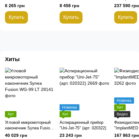
6 265 грн
8 458 грн
237 590 грн
Купить
Купить
Купить
Хиты
Новинка
Новинка
Хит
Хит
Хит
Видео
Угловой микромоторный
Аспирационный прибор
Физиодиспен
наконечник Synea Fusion
"Uni-Jet-75" (арт. 020322)
"ImplantMED 
WG-99 LT
40 029 грн
23 243 грн
167 863 грн