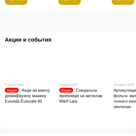
Акции и события
2 июля 2026
2 июля 2026
19 июня 2026
Акція на миючу
Спеціальна
Артикуляци
Акция
Акция
дезинфікуючу машину
пропозиція на автоклав
фольга: ма
Euronda Eurosafe 60
W&H Lara
точного кон
окклюзии