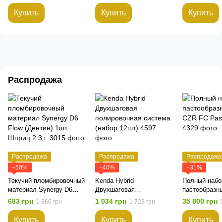
Купить
Купить
Купить
Распродажа
Распродажа
Распродажа
Распродажа
−50%
−40%
−31%
Текучий пломбировочный
Kenda Hybrid
Полный набо
материал Synergy D6
Двухшаговая
пастообразн
Flow (Дентин) 1шт Шприц
полировочная система
CZR FC Paste
683 грн
1 034 грн
35 800 грн
1 366 грн
1 723 грн
2.3 г.
(набор 12шт)
Купить
Купить
Купить