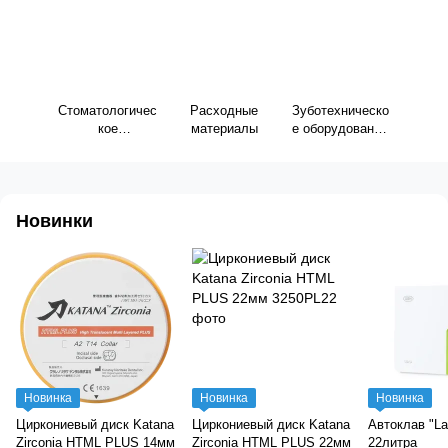
Стоматологичес
Расходные
Зуботехническо
кое
материалы
е оборудование
оборудование
и материалы
Новинки
Новинка
Новинка
Новинка
Циркониевый диск Katana
Циркониевый диск Katana
Автоклав "La
Zirconia HTML PLUS 14мм
Zirconia HTML PLUS 22мм
22литра