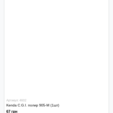
Артикул: 4602
Kenda C.G.I. полир 905-M (1шт)
67 грн