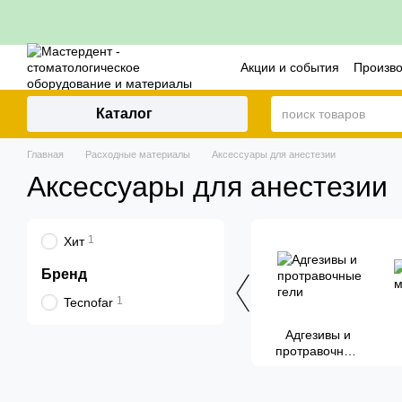
Перейти к основному контенту
Акции и события
Произв
Контакты
Политика воз
Каталог
Главная
Расходные материалы
Аксессуары для анестезии
Аксессуары для анестезии
1
Хит
Бренд
1
Tecnofar
Адгезивы и
протравочные
гели