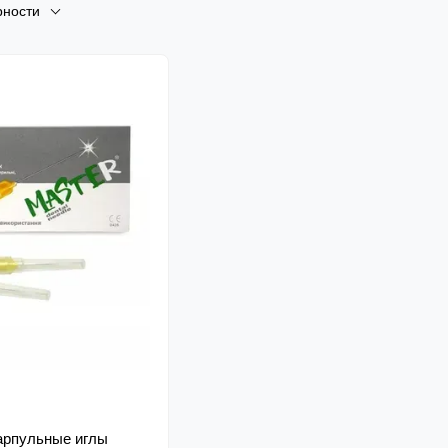
рности
арпульные иглы