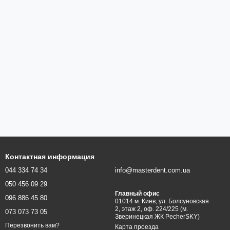
Контактная информация
044 334 74 34
info@masterdent.com.ua
050 456 09 29
Главный офис
096 886 45 80
01014 м. Киев, ул. Болсуновская
2, этаж 2, оф. 224/225 (м.
073 073 73 05
Зверинецкая ЖК PecherSKY)
Перезвонить вам?
Карта проезда