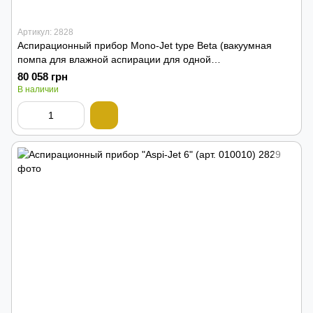
Артикул: 2828
Аспирационный прибор Mono-Jet type Beta (вакуумная
помпа для влажной аспирации для одной
стоматологической установки, с сепаратором, с кожухом )
80 058 грн
В наличии