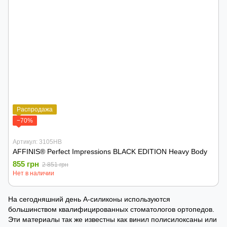
Распродажа
−70%
Артикул: 3105HB
AFFINIS® Perfect Impressions BLACK EDITION Heavy Body
855 грн
2 851 грн
Нет в наличии
На сегодняшний день А-силиконы используются
большинством квалифицированных стоматологов ортопедов.
Эти материалы так же известны как винил полисилоксаны или