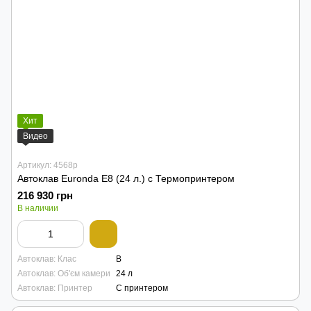
Хит
Видео
Артикул: 4568p
Автоклав Euronda E8 (24 л.) с Термопринтером
216 930 грн
В наличии
Автоклав: Клас
B
Автоклав: Об'єм камери
24 л
Автоклав: Принтер
С принтером