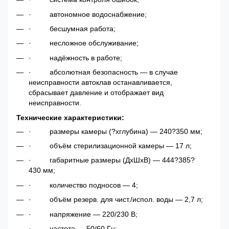
·
автономное водоснабжение;
·
бесшумная работа;
·
несложное обслуживание;
·
надёжность в работе;
·
абсолютная безопасность — в случае
неисправности автоклав останавливается,
сбрасывает давление и отображает вид
неисправности.
Технические характеристики:
·
размеры камеры (?xглубина) — 240?350 мм;
·
объём стерилизационной камеры — 17 л;
·
габаритные размеры (ДхШхВ) — 444?385?
430 мм;
·
количество подносов — 4;
·
объём резерв. для чист./испол. воды — 2,7 л;
·
напряжение — 220/230 В;
·
частота — 50/60 Гц;