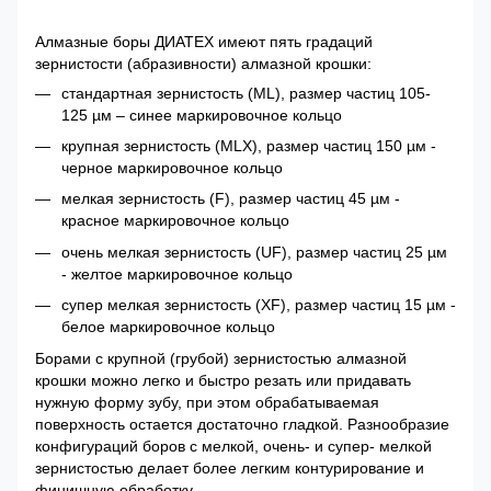
Алмазные боры ДИАТЕХ имеют пять градаций
зернистости (абразивности) алмазной крошки:
стандартная зернистость (ML), размер частиц 105-
125 µм – синее маркировочное кольцо
крупная зернистость (MLX), размер частиц 150 µм -
черное маркировочное кольцо
мелкая зернистость (F), размер частиц 45 µм -
красное маркировочное кольцо
очень мелкая зернистость (UF), размер частиц 25 µм
- желтое маркировочное кольцо
супер мелкая зернистость (XF), размер частиц 15 µм -
белое маркировочное кольцо
Борами с крупной (грубой) зернистостью алмазной
крошки можно легко и быстро резать или придавать
нужную форму зубу, при этом обрабатываемая
поверхность остается достаточно гладкой. Разнообразие
конфигураций боров с мелкой, очень- и супер- мелкой
зернистостью делает более легким контурирование и
финишную обработку.