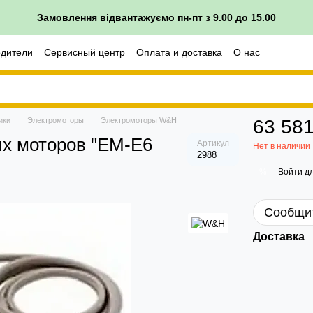
Замовлення відвантажуємо пн-пт з 9.00 до 15.00
одители
Сервисный центр
Оплата и доставка
О нас
врата
ики
Электромоторы
Электромоторы W&H
63 581
их моторов "ЕM-E6
Артикул
Нет в наличии
2988
Войти
дл
%
Сообщит
Доставка