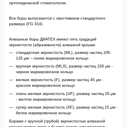
ортопедической стоматологии.
Все боры выпускаются с хвостовиком стандартного
размера (FG 314).
Алмазные боры ДИАТЕХ имеют пять градаций
зернистости (абразивности) алмазной крошки:
стандартная зернистость (ML), размер частиц 105-
125 µм – синее маркировочное кольцо
крупная зернистость (MLX), размер частиц 150 µм -
черное маркировочное кольцо
мелкая зернистость (F), размер частиц 45 µм -
красное маркировочное кольцо
очень мелкая зернистость (UF), размер частиц 25 µм
- желтое маркировочное кольцо
супер мелкая зернистость (XF), размер частиц 15 µм -
белое маркировочное кольцо
Борами с крупной (грубой) зернистостью алмазной
крошки можно легко и быстро резать или придавать