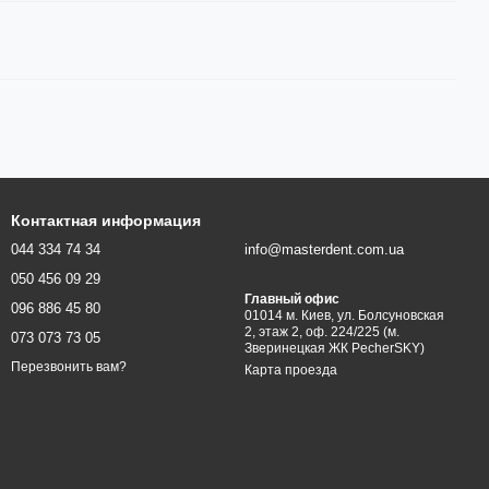
Контактная информация
044 334 74 34
info@masterdent.com.ua
050 456 09 29
Главный офис
096 886 45 80
01014 м. Киев, ул. Болсуновская
2, этаж 2, оф. 224/225 (м.
073 073 73 05
Зверинецкая ЖК PecherSKY)
Перезвонить вам?
Карта проезда