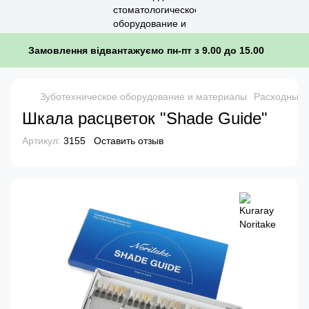
Замовлення відвантажуємо пн-пт з 9.00 до 15.00
Зуботехническое оборудование и материалы
Расходные 
Шкала расцветок "Shade Guide"
Артикул:
3155
Оставить отзыв