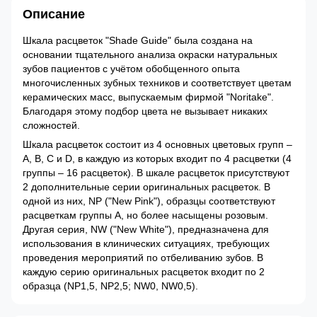
Описание
Шкала расцветок "Shade Guide" была создана на
основании тщательного анализа окраски натуральных
зубов пациентов с учётом обобщенного опыта
многочисленных зубных техников и соответствует цветам
керамических масс, выпускаемым фирмой "Noritake".
Благодаря этому подбор цвета не вызывает никаких
сложностей.
Шкала расцветок состоит из 4 основных цветовых групп –
А, В, С и D, в каждую из которых входит по 4 расцветки (4
группы – 16 расцветок). В шкале расцветок присутствуют
2 дополнительные серии оригинальных расцветок. В
одной из них, NP ("New Pink"), образцы соответствуют
расцветкам группы А, но более насыщены розовым.
Другая серия, NW ("New White"), предназначена для
использования в клинических ситуациях, требующих
проведения мероприятий по отбеливанию зубов. В
каждую серию оригинальных расцветок входит по 2
образца (NP1,5, NP2,5; NW0, NW0,5).