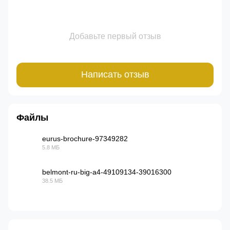
Добавьте первый отзыв
Написать отзыв
Файлы
eurus-brochure-97349282
5.8 МБ
PDF
belmont-ru-big-a4-49109134-39016300
38.5 МБ
PDF