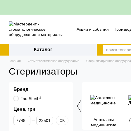
Перейти к основному контенту
Акции и события
Произво
Контакты
Политика воз
Каталог
Главная
Стоматологическое оборудование
Стерилизационное оборудован
Стерилизаторы
Бренд
4
Tau Steril
Цена, грн
От Цена, грн
До Цена, грн
Автоклавы
OK
медицинские