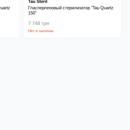
Tau Steril
uartz
Гласперленовый стерилизатор "Tau Quartz
150"
7 748 грн
Нет в наличии