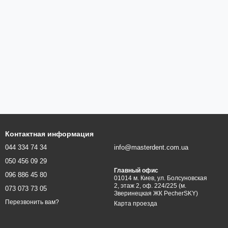
Контактная информация
044 334 74 34
info@masterdent.com.ua
050 456 09 29
Главный офис
096 886 45 80
01014 м. Киев, ул. Болсуновская
2, этаж 2, оф. 224/225 (м.
073 073 73 05
Зверинецкая ЖК PecherSKY)
Перезвонить вам?
Карта проезда