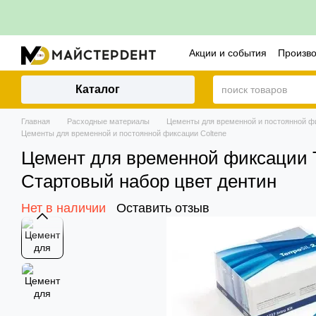
Перейти к основному контенту
Акции и события
Произв
Контакты
Политика воз
Каталог
Главная
Расходные материалы
Цементы для временной и постоянной ф
Цементы для временной и постоянной фиксации Coltene
Цемент для временной фиксации T
Стартовый набор цвет дентин
Нет в наличии
Оставить отзыв