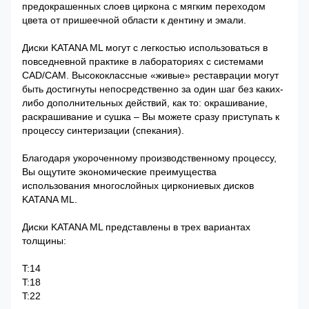
предокрашенных слоев циркона с мягким переходом
цвета от пришеечной области к дентину и эмали.
Диски KATANA ML могут с легкостью использоваться в
повседневной практике в лабораториях с системами
CAD/CAM. Высококлассные «живые» реставрации могут
быть достигнуты непосредственно за один шаг без каких-
либо дополнительных действий, как то: окрашивание,
раскрашивание и сушка – Вы можете сразу приступать к
процессу синтеризации (спекания).
Благодаря укороченному производственному процессу,
Вы ощутите экономические преимущества
использования многослойных циркониевых дисков
KATANA ML.
Диски KATANA ML представлены в трех вариантах
толщины:
T:14
T:18
T:22