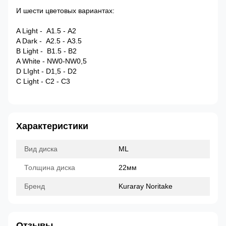
И шести цветовых вариантах:
A Light - А1.5 - А2
A Dark - А2.5 - А3.5
B Light - В1.5 - В2
A White - NW0-NW0,5
D LIght - D1,5 - D2
C Light - C2 - C3
Характеристики
Вид диска
ML
Толщина диска
22мм
Бренд
Kuraray Noritake
Отзывы