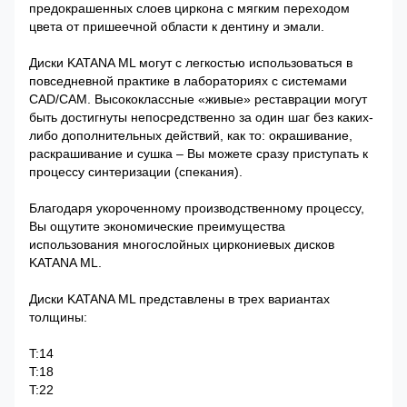
предокрашенных слоев циркона с мягким переходом
цвета от пришеечной области к дентину и эмали.
Диски KATANA ML могут с легкостью использоваться в
повседневной практике в лабораториях с системами
CAD/CAM. Высококлассные «живые» реставрации могут
быть достигнуты непосредственно за один шаг без каких-
либо дополнительных действий, как то: окрашивание,
раскрашивание и сушка – Вы можете сразу приступать к
процессу синтеризации (спекания).
Благодаря укороченному производственному процессу,
Вы ощутите экономические преимущества
использования многослойных циркониевых дисков
KATANA ML.
Диски KATANA ML представлены в трех вариантах
толщины:
T:14
T:18
T:22