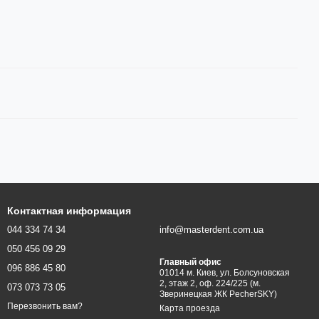
Контактная информация
044 334 74 34
info@masterdent.com.ua
050 456 09 29
Главный офис
096 886 45 80
01014 м. Киев, ул. Болсуновская
2, этаж 2, оф. 224/225 (м.
073 073 73 05
Зверинецкая ЖК PecherSKY)
Перезвонить вам?
Карта проезда