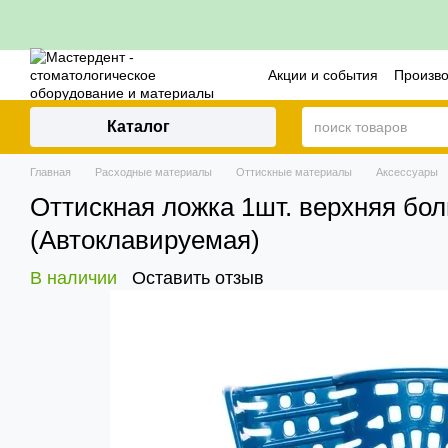
Перейти к основному контенту
Акции и события
Произв
Контакты
Политика воз
Каталог
Главная
Расходные материалы
Оттискные материалы
Аксессуары
Оттискная ложка 1шт. верхняя бо
(Автоклавируемая)
В наличии
Оставить отзыв