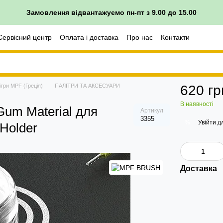
Замовлення відвантажуємо пн-пт з 9.00 до 15.00
Сервісний центр
Оплата і доставка
Про нас
Контакти
ітри MPF (Греція)
ПАЛІТРИ ТА АКСЕСУАРИ
620 гр
В наявності
Gum Material для
Артикул
3355
Увійти
дл
%
 Holder
Доставка