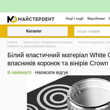
Перейти до основного контенту
Акції і події
Виробники
Політика повернення
Каталог
Головна
Зуботехнічне обладнання та матеріали
Пензли, інструменти, пал
ПАЛІТРИ ТА АКСЕСУАРИ MPF BRUSH
Білий еластичний матеріал White 
власників коронок та вінірів Crown
В наявності
Написати відгук