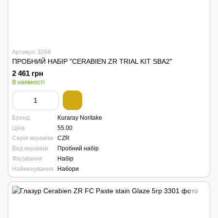
Артикул: 3268
ПРОБНИЙ НАБІР "CERABIEN ZR TRIAL KIT SBA2"
2 461 грн
В наявності
Бренд
Kuraray Noritake
Ціна
55.00
Серія кераміки
CZR
Вид кераміки
Пробний набір
Фасування
Набір
Найменування
Набори