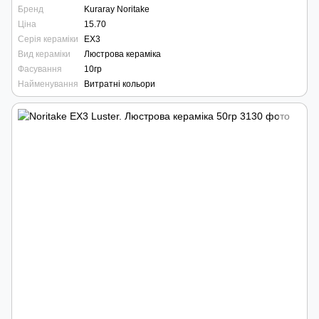
Бренд
Kuraray Noritake
Ціна
15.70
Серія кераміки
EX3
Вид кераміки
Люстрова кераміка
Фасування
10гр
Найменування
Витратні кольори