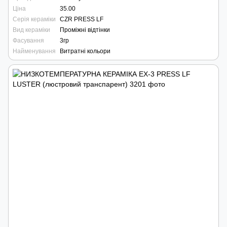
Ціна
35.00
Серія кераміки
CZR PRESS LF
Вид кераміки
Проміжні відтінки
Фасування
3гр
Найменування
Витратні кольори