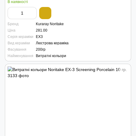
В наявності
Бренд
Kuraray Noritake
Ціна
281.00
Серія кераміки
EX3
Вид кераміки
Люстрова кераміка
Фасування
200гр
Найменування
Витратні кольори