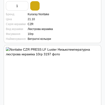
Бренд
Kuraray Noritake
Ціна
21.10
Серія кераміки
CZR
Вид кераміки
Люстрова кераміка
Фасування
10гр
Найменування
Витратні кольори