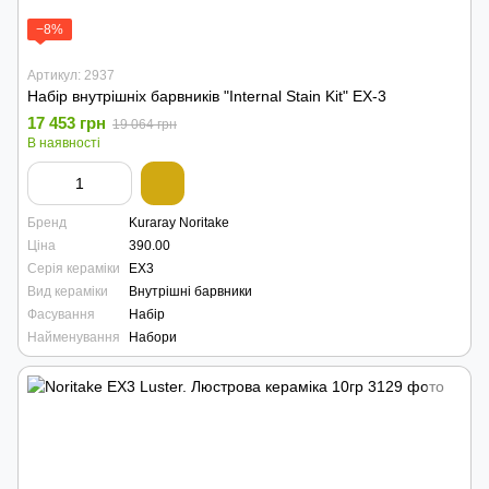
−8%
Артикул: 2937
Набір внутрішніх барвників "Internal Stain Kit" EX-3
17 453 грн
19 064 грн
В наявності
Бренд
Kuraray Noritake
Ціна
390.00
Серія кераміки
EX3
Вид кераміки
Внутрішні барвники
Фасування
Набір
Найменування
Набори