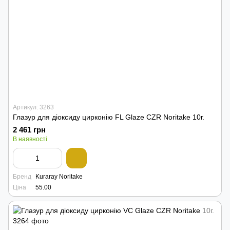
Артикул: 3263
Глазур для діоксиду цирконію FL Glaze CZR Noritake 10г.
2 461 грн
В наявності
Бренд
Kuraray Noritake
Ціна
55.00