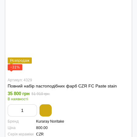
Розпродаж
−31%
Артикул: 4329
Повний набір пастоподібних фарб CZR FC Paste stain
35 800 грн
51 910 грн
В наявності
Бренд
Kuraray Noritake
Ціна
800.00
Серія кераміки
CZR