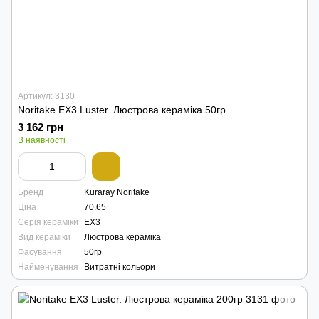
Артикул: 3130
Noritake EX3 Luster. Люстрова кераміка 50гр
3 162 грн
В наявності
Бренд
Kuraray Noritake
Ціна
70.65
Серія кераміки
EX3
Вид кераміки
Люстрова кераміка
Фасування
50гр
Найменування
Витратні кольори