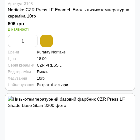
Артикул: 3198
Noritake CZR Press LF Enamel. Емаль низькотемпературна
кераміка 10гр
806 грн
В наявності
Бренд
Kuraray Noritake
Ціна
18.00
Серія кераміки
CZR PRESS LF
Вид кераміки
Емаль
Фасування
10гр
Найменування
Витратні кольори