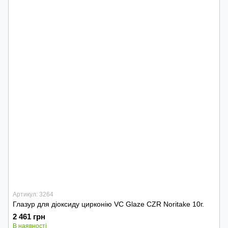
Артикул: 3264
Глазур для діоксиду цирконію VC Glaze CZR Noritake 10г.
2 461 грн
В наявності