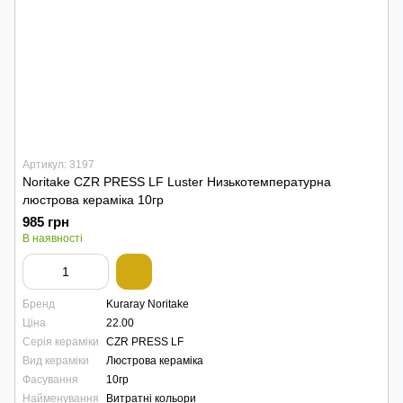
Артикул: 3197
Noritake CZR PRESS LF Luster Низькотемпературна
люстрова кераміка 10гр
985 грн
В наявності
Бренд
Kuraray Noritake
Ціна
22.00
Серія кераміки
CZR PRESS LF
Вид кераміки
Люстрова кераміка
Фасування
10гр
Найменування
Витратні кольори