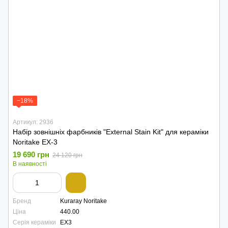
−18%
Артикул: 2936
Набір зовнішніх фарбників "External Stain Kit" для кераміки
Noritake EX-3
19 690 грн
24 120 грн
В наявності
Бренд
Kuraray Noritake
Ціна
440.00
Серія кераміки
EX3