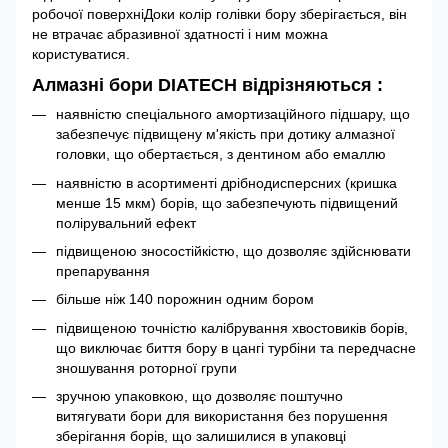
робочої поверхніДоки колір голівки бору зберігається, він
не втрачає абразивної здатності і ним можна
користуватися.
Алмазні бори DIATECH відрізняються :
наявністю спеціального амортизаційного підшару, що
забезпечує підвищену м'якість при дотику алмазної
головки, що обертається, з дентином або емаллю
наявністю в асортименті дрібнодисперсних (кришка
менше 15 мкм) борів, що забезпечують підвищений
полірувальний ефект
підвищеною зносостійкістю, що дозволяє здійснювати
препарування
більше ніж 140 порожнин одним бором
підвищеною точністю калібрування хвостовиків борів,
що виключає биття бору в цангі турбіни та передчасне
зношування роторної групи
зручною упаковкою, що дозволяє поштучно
витягувати бори для використання без порушення
зберігання борів, що залишилися в упаковці