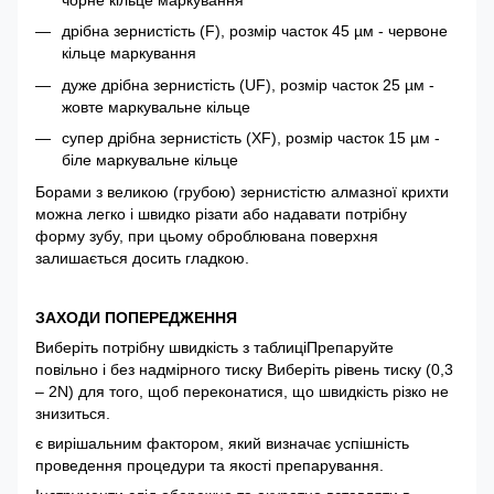
чорне кільце маркування
дрібна зернистість (F), розмір часток 45 µм - червоне
кільце маркування
дуже дрібна зернистість (UF), розмір часток 25 µм -
жовте маркувальне кільце
супер дрібна зернистість (XF), розмір часток 15 µм -
біле маркувальне кільце
Борами з великою (грубою) зернистістю алмазної крихти
можна легко і швидко різати або надавати потрібну
форму зубу, при цьому оброблювана поверхня
залишається досить гладкою.
ЗАХОДИ ПОПЕРЕДЖЕННЯ
Виберіть потрібну швидкість з таблиціПрепаруйте
повільно і без надмірного тиску Виберіть рівень тиску (0,3
– 2N) для того, щоб переконатися, що швидкість різко не
знизиться.
є вирішальним фактором, який визначає успішність
проведення процедури та якості препарування.