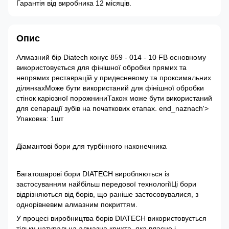
Гарантія від виробника 12 місяців.
Опис
Алмазний бір Diatech конус 859 - 014 - 10 FВ основному
використовується для фінішної обробки прямих та
непрямих реставрацій у придесневому та проксимальних
ділянкахМоже бути використаний для фінішної обробки
стінок каріозної порожниниТакож може бути використаний
для сепарації зубів на початкових етапах. end_naznach'>
Упаковка: 1шт
Діамантові бори для турбінного наконечника
Багатошарові бори DIATECH виробляються із
застосуванням найбільш передової технологіїЦі бори
відрізняються від борів, що раніше застосовувалися, з
однорівневим алмазним покриттям.
У процесі виробництва борів DIATECH використовується
тільки натуральна алмазна крихта, яка власне і