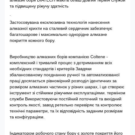
та підвищену ріжучу здатність
.
Застосовувана ексклюзивна технологія нанесення
алмазної крихти на сталевий сердечник забезпечує
багатошарове і максимально однорідне алмазне
покриття кожного бору.
Виробництво алмазних борів компанією Coltene -
комплексний і тривалий процес з дотриманням всіх
необхідних стандартів і критеріїв Завдяки
збалансованому поєднанню ручної та автоматизованої
праці досягається рівномірний розподіл ідентичних за
розміром алмазних частинок у різних шарах, і це створює
інструмент зі стійкими ріжучими експлуатаціями. терміном
служби Використовуючи постійний поточний та вихідний
контроль якості, завод ретельно перевіряє та контролює
технічні параметри, та їх відповідність заданим розмірам
та конфігураціям.
Індикатором робочого стану бору є золоте покриття його