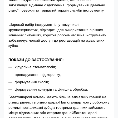
забезпечує відмінне оздоблення, формування ідеально
рівної поверхні та тривалий термін служби інструменту.
Широкий вибір інструментів, у тому числі
крупнозернистих, підходять для використання в різних
клінічних ситуаціях, коротка робоча частина інструменту
забезпечує легкий доступ до реставрацій на жувальних
зубах.
ПОКАЗИ ДО ЗАСТОСУВАННЯ:
хірургічна стоматологія;
препарування під коронку;
формування скосів;
формування контурів та фінішна обробка.
Багатошарові алмази мають більше алмазних граней на
різних рівнях і в різних шарахПри стандартному робочому
режимі нові алмазні зубці з гострими гранями займають
місце відламаних або стерлих гранейБагатошарові
алмазні бори DIATECH мають більш довгий термін служби