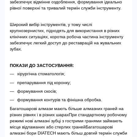
забезпечує відмінне оздоблення, формування ідеально
рівної поверхні та тривалий термін служби інструменту.
Широкий вибір інструментів, у тому числі
крупнозернистих, підходять для використання в різних
клінічних ситуаціях, коротка робоча частина інструменту
забезпечує легкий доступ до реставрацій на жувальних
зубах.
ПОКАЗИ ДО ЗАСТОСУВАННЯ:
хірургічна стоматологія;
препарування під коронку;
формування скосів;
формування контурів та фінішна обробка.
Багатошарові алмази мають більше алмазних граней на
різних рівнях і в різних шарахПри стандартному робочому
режимі нові алмазні зубці з гострими гранями займають
місце відламаних або стерлих гранейБагатошарові
алмазні бори DIATECH мають більш довгий термін служби