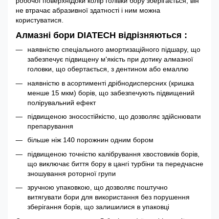
робочої поверхніДоки колір голівки бору зберігається, він
не втрачає абразивної здатності і ним можна
користуватися.
Алмазні бори DIATECH відрізняються :
наявністю спеціального амортизаційного підшару, що
забезпечує підвищену м'якість при дотику алмазної
головки, що обертається, з дентином або емаллю
наявністю в асортименті дрібнодисперсних (кришка
менше 15 мкм) борів, що забезпечують підвищений
полірувальний ефект
підвищеною зносостійкістю, що дозволяє здійснювати
препарування
більше ніж 140 порожнин одним бором
підвищеною точністю калібрування хвостовиків борів,
що виключає биття бору в цангі турбіни та передчасне
зношування роторної групи
зручною упаковкою, що дозволяє поштучно
витягувати бори для використання без порушення
зберігання борів, що залишилися в упаковці