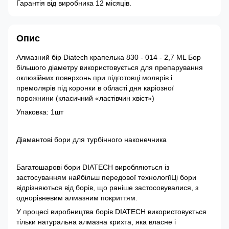
Гарантія від виробника 12 місяців.
Опис
Алмазний бір Diatech крапелька 830 - 014 - 2,7 ML Бор
більшого діаметру використовується для препарування
оклюзійних поверхонь при підготовці молярів і
премолярів під коронки в області дня каріозної
порожнини (класичний «ластівчин хвіст»)
Упаковка: 1шт
Діамантові бори для турбінного наконечника
Багатошарові бори DIATECH виробляються із
застосуванням найбільш передової технологіїЦі бори
відрізняються від борів, що раніше застосовувалися, з
однорівневим алмазним покриттям.
У процесі виробництва борів DIATECH використовується
тільки натуральна алмазна крихта, яка власне і