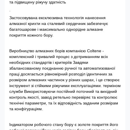
та підвищену ріжучу здатність
.
Застосовувана ексклюзивна технологія нанесення
алмазної крихти на сталевий сердечник забезпечує
багатошарове і максимально однорідне алмазне
покриття кожного бору.
Виробництво алмазних борів компанією Coltene -
комплексний і тривалий процес з дотриманням всіх
необхідних стандартів і критеріїв Завдяки
збалансованому поєднанню ручної та автоматизованої
праці досягається рівномірний розподіл ідентичних за
розміром алмазних частинок у різних шарах, і це створює
інструмент зі стійкими ріжучими експлуатаціями. терміном
служби Використовуючи постійний поточний та вихідний
контроль якості, завод ретельно перевіряє та контролює
технічні параметри, та їх відповідність заданим розмірам
та конфігураціям.
Індикатором робочого стану бору є золоте покриття його