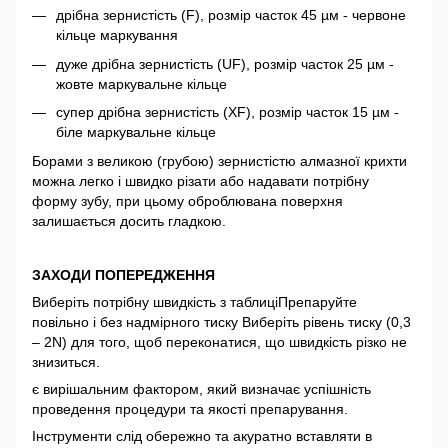
дрібна зернистість (F), розмір часток 45 µм - червоне
кільце маркування
дуже дрібна зернистість (UF), розмір часток 25 µм -
жовте маркувальне кільце
супер дрібна зернистість (XF), розмір часток 15 µм -
біле маркувальне кільце
Борами з великою (грубою) зернистістю алмазної крихти
можна легко і швидко різати або надавати потрібну
форму зубу, при цьому оброблювана поверхня
залишається досить гладкою.
ЗАХОДИ ПОПЕРЕДЖЕННЯ
Виберіть потрібну швидкість з таблиціПрепаруйте
повільно і без надмірного тиску Виберіть рівень тиску (0,3
– 2N) для того, щоб переконатися, що швидкість різко не
знизиться.
є вирішальним фактором, який визначає успішність
проведення процедури та якості препарування.
Інструменти слід обережно та акуратно вставляти в