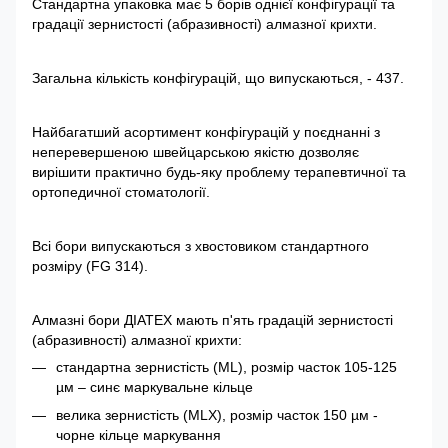
Стандартна упаковка має 5 борів однієї конфігурації та
градації зернистості (абразивності) алмазної крихти.
Загальна кількість конфігурацій, що випускаються, - 437.
Найбагатший асортимент конфігурацій у поєднанні з
неперевершеною швейцарською якістю дозволяє
вирішити практично будь-яку проблему терапевтичної та
ортопедичної стоматології.
Всі бори випускаються з хвостовиком стандартного
розміру (FG 314).
Алмазні бори ДІАТЕХ мають п'ять градацій зернистості
(абразивності) алмазної крихти:
стандартна зернистість (ML), розмір часток 105-125
µм – синє маркувальне кільце
велика зернистість (MLX), розмір часток 150 µм -
чорне кільце маркування