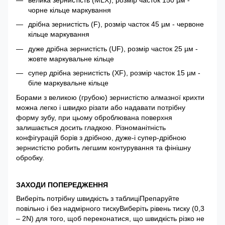
велика зернистість (MLX), розмір часток 150 µм -
чорне кільце маркування
дрібна зернистість (F), розмір часток 45 µм - червоне
кільце маркування
дуже дрібна зернистість (UF), розмір часток 25 µм -
жовте маркувальне кільце
супер дрібна зернистість (XF), розмір часток 15 µм -
біле маркувальне кільце
Борами з великою (грубою) зернистістю алмазної крихти
можна легко і швидко різати або надавати потрібну
форму зубу, при цьому оброблювана поверхня
залишається досить гладкою. Різноманітність
конфігурацій борів з дрібною, дуже-і супер-дрібною
зернистістю робить легшим контурування та фінішну
обробку.
ЗАХОДИ ПОПЕРЕДЖЕННЯ
Виберіть потрібну швидкість з таблиціПрепаруйте
повільно і без надмірного тискуВиберіть рівень тиску (0,3
– 2N) для того, щоб переконатися, що швидкість різко не