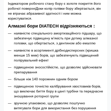
Індикатором робочого стану бору є золоте покриття його
робочої поверхніДоки колір голівки бору зберігається, він
не втрачає абразивної здатності і ним можна
користуватися.
Алмазні бори DIATECH відрізняються :
наявністю спеціального амортизаційного підшару, що
забезпечує підвищену м'якість при дотику алмазної
головки, що обертається, з дентином або емаллю
наявністю в асортименті дрібнодисперсних (кришка
менше 15 мкм) борів, що забезпечують підвищений
полірувальний ефект
підвищеною зносостійкістю, що дозволяє здійснювати
препарування
більше ніж 140 порожнин одним бором
підвищеною точністю калібрування хвостовиків борів,
що виключає биття бору в цангі турбіни та передчасне
зношування роторної групи
зручною упаковкою, що дозволяє поштучно
витягувати бори для використання без порушення