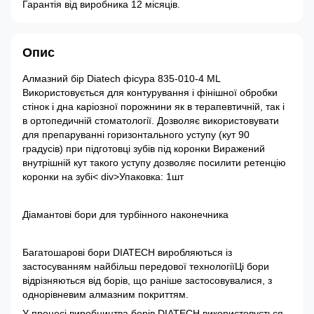
Гарантія від виробника 12 місяців.
Опис
Алмазний бір Diatech фісура 835-010-4 ML
Використовується для контурування і фінішної обробки
стінок і дна каріозної порожнини як в терапевтичній, так і
в ортопедичній стоматології. Дозволяє використовувати
для препаруванні горизонтального уступу (кут 90
градусів) при підготовці зубів під коронки Виражений
внутрішній кут такого уступу дозволяє посилити ретенцію
коронки на зубі
< div>Упаковка: 1шт
Діамантові бори для турбінного наконечника
Багатошарові бори DIATECH виробляються із
застосуванням найбільш передової технологіїЦі бори
відрізняються від борів, що раніше застосовувалися, з
однорівневим алмазним покриттям.
У процесі виробництва борів DIATECH використовується