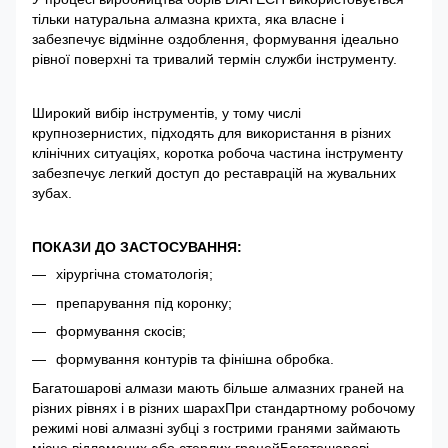
тільки натуральна алмазна крихта, яка власне і
забезпечує відмінне оздоблення, формування ідеально
рівної поверхні та тривалий термін служби інструменту.
Широкий вибір інструментів, у тому числі
крупнозернистих, підходять для використання в різних
клінічних ситуаціях, коротка робоча частина інструменту
забезпечує легкий доступ до реставрацій на жувальних
зубах.
ПОКАЗИ ДО ЗАСТОСУВАННЯ:
хірургічна стоматологія;
препарування під коронку;
формування скосів;
формування контурів та фінішна обробка.
Багатошарові алмази мають більше алмазних граней на
різних рівнях і в різних шарахПри стандартному робочому
режимі нові алмазні зубці з гострими гранями займають
місце відламаних або стерлих гранейБагатошарові