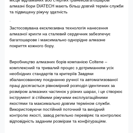
алмазні бори DIATECH мають більш довгий термін служби
та підвищену ріжучу здатність
.
Застосовувана ексклюзивна технологія нанесення
алмазної крихти на сталевий сердечник забезпечує
багатошарове і максимально однорідне алмазне
покриття кожного бору.
Виробництво алмазних борів компанією Coltene –
комплексний та тривалий процес з дотриманням усіх
необхідних стандартів та критеріїв Завдяки
збалансованому поєднанню ручної та автоматизованої
праці досягається рівномірний розподіл ідентичних за
розміром алмазних частинок у різних шарах, і це створює
інструмент зі стійкими ріжучими експлуатаційними
якостями та максимально довгим терміном служби.
Використовуючи постійний поточний та вихідний
контролю якості, завод ретельно перевіряє та контролює
відповідність заданим розмірам та конфігураціям.