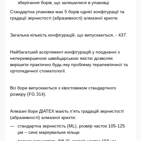
зберігання борів, що залишилися в упаковці
Стандартна упаковка має 5 борів однієї конфігурації та
градації зернистості (абразивності) алмазної крихти.
Загальна кількість конфігурацій, що випускаються, - 437.
Найбагатший асортимент конфігурацій у поєднанні з
неперевершеною швейцарською якістю дозволяє
вирішити практично будь-яку проблему терапевтичної та
ортопедичної стоматології.
Всі бори випускаються з хвостовиком стандартного
розміру (FG 314).
Алмазні бори ДІАТЕХ мають п'ять градацій зернистості
(абразивності) алмазної крихти:
стандартна зернистість (ML), розмір часток 105-125
µм – синє маркувальне кільце