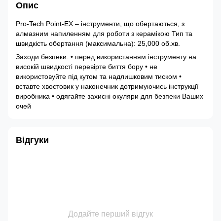
Опис
Pro-Tech Point-EX – інструменти, що обертаються, з
алмазним напиленням для роботи з керамікою Тип та
швидкість обертання (максимальна): 25,000 об.хв.
Заходи безпеки: • перед використанням інструменту на
високій швидкості перевірте биття бору • не
використовуйте під кутом та надлишковим тиском •
вставте хвостовик у наконечник дотримуючись інструкції
виробника • одягайте захисні окуляри для безпеки Ваших
очей
Відгуки
Додайте перший відгук