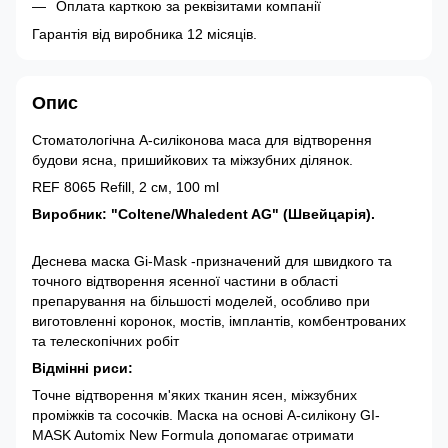
Оплата карткою за реквізитами компанії
Гарантія від виробника 12 місяців.
Опис
Стоматологічна А-силіконова маса для відтворення
будови ясна, пришийкових та міжзубних ділянок.
REF 8065 Refill, 2 см, 100 ml
Виробник: "Coltene/Whaledent AG" (Швейцарія).
Деснева маска Gi-Mask -призначений для швидкого та
точного відтворення ясенної частини в області
препарування на більшості моделей, особливо при
виготовленні коронок, мостів, імплантів, комбентрованих
та телескопічних робіт
Відмінні риси:
Точне відтворення м'яких тканин ясен, міжзубних
проміжків та сосочків. Маска на основі A-силікону GI-
MASK Automix New Formula допомагає отримати