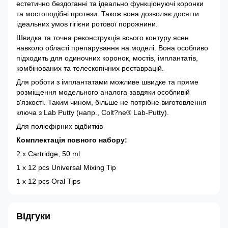
естетично бездоганні та ідеально функціонуючі коронки
та мостоподібні протези. Також вона дозволяє досягти
ідеальних умов гігієни ротової порожнини.
Швидка та точна реконструкція всього контуру ясен
навколо області препарування на моделі. Вона особливо
підходить для одиночних коронок, мостів, імплантатів,
комбінованих та телескопічних реставрацій.
Для роботи з імплантатами можливе швидке та пряме
розміщення модельного аналога завдяки особливій
в'язкості. Таким чином, більше не потрібне виготовлення
ключа з Lab Putty (напр., Colt?ne® Lab-Putty).
Для поліефірних відбитків
Комплектація повного набору:
2 x Cartridge, 50 ml
1 x 12 pcs Universal Mixing Tip
1 x 12 pcs Oral Tips
Відгуки