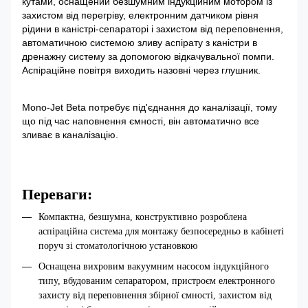
кутами, оснащений безшумним індукційним мотором із
захистом від перегріву, електронним датчиком рівня
рідини в каністрі-сепараторі і захистом від переповнення,
автоматичною системою зливу аспірату з каністри в
дренажну систему за допомогою відкачувальної помпи.
Аспіраційне повітря виходить назовні через глушник.
Mono-Jet Beta потребує під'єднання до каналізації, тому
що під час наповнення ємності, він автоматично все
зливає в каналізацію.
Переваги:
Компактна, безшумна, конструктивно розроблена
аспіраційна система для монтажу безпосередньо в кабінеті
поруч зі стоматологічною установкою
Оснащена вихровим вакуумним насосом індукційного
типу, вбудованим сепаратором, пристроєм електронного
захисту від переповнення збірної ємності, захистом від