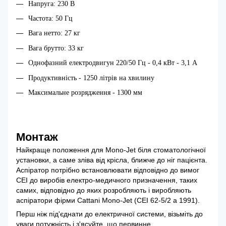
Напруга: 230 В
Частота: 50 Гц
Вага нетто: 27 кг
Вага брутто: 33 кг
Однофазний електродвигун 220/50 Гц - 0,4 кВт - 3,1 А
Продуктивність - 1250 літрів на хвилину
Максимальне
розрядження
- 1300
мм
Монтаж
Найкраще положення для Mono-Jet біля стоматологічної
установки, а саме зліва від крісла, ближче до ніг пацієнта.
Аспіратор потрібно встановлювати відповідно до вимог
CEI до виробів електро-медичного призначення, таких
самих, відповідно до яких розробляють і виробляють
аспіратори фірми Cattani Mono-Jet (CEI 62-5/2 а 1991).
Перш ніж під'єднати до електричної системи, візьміть до
уваги потужність і з'ясуйте, що первинне