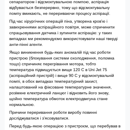
сепаратором і відсмоктувальною помпою, аспірація
відбувається безперервно, тому що відсмоктувальну
помпу вмикають, не перериваючи процесу аспірації.
Під час хірургічних операцій піна, утворена кров'ю і
завихреннями аспіраційного повітря, може спричинити
спрацьовування датчика і зупинити аспірацію: у таких
випадках ми рекомендуємо використовувати наші тверді
анти-пінні агенти.
Якщо виникнення будь-яких аномалій під час роботи
пристрою (блокування системи охолодження, поломка
тощо) спричиняє перегрівання мотора, тобто
температура підвищується вище 120 С в Uni Jet 75
(аспіраційний пристрій) і вище 90 С у відсмоктувальній
помпі, в обох випадках температурний захист,
налаштований на фіксоване температурне значення,
розімкне електричний ланцюг і відновить його знову,
щойно температура обмоток електродвигуна стане
нормальною.
Причини переривання роботи виробу повинні
досліджуватися і з'ясовуватися.
Перед будь-якою операцією з пристроєм, що перебував в