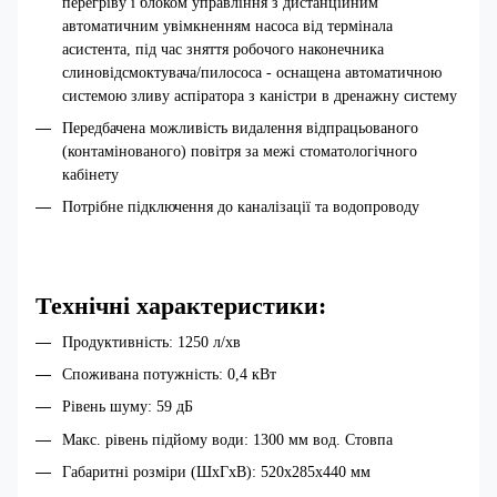
перегріву і блоком управління з дистанційним
автоматичним увімкненням насоса від термінала
асистента, під час зняття робочого наконечника
слиновідсмоктувача/пилососа - оснащена автоматичною
системою зливу аспіратора з каністри в дренажну систему
Передбачена можливість видалення відпрацьованого
(контамінованого) повітря за межі стоматологічного
кабінету
Потрібне підключення до каналізації та водопроводу
Технічні характеристики:
Продуктивність: 1250 л/хв
Споживана потужність: 0,4 кВт
Рівень шуму: 59 дБ
Макс. рівень підйому води: 1300 мм вод. Стовпа
Габаритні розміри (ШхГхВ): 520х285х440 мм