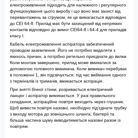
електроживлення підходить для належного і регулярного
функціонування цього виробу і що воно має захист від
перевантажень за струмом, як це вимагається відповідно
до CEI 64-8. Прилад має бути захищений від непрямих
контактів відповідно до вимог CEI64-8 і 64-4 для приладів
класу I.
Кабель електроживлення аспіратора забезпечений
проводом заземлення. Його не потрібно видаляти з
якихось причин, а потрібно ретельно приєднати до вилки.
Коли монтаж завершено, прилад може вмикатися за
допомогою головного вимикача. Коли вимикач перебуває
в положенні 1, він підсвічується; під час виймання одного
з терміналів із тримачів, вмикається аспірація.
При знятті бічної стінки, розривається електричний
ланцюг і аспіратор вимикається. У разі правильного
складання, аспіраційне повітря виходить через глушник.
Щоб вивести повітря назовні, необхідно під'єднати трубку
з виходу мотора до зовнішнього шланга; бактерії та
більша частина шуму виводитиметься назовні разом із
повітрям.