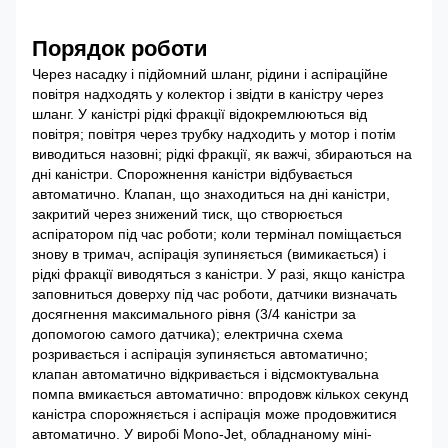
Порядок роботи
Через насадку і підйомний шланг, рідини і аспіраційне
повітря надходять у колектор і звідти в каністру через
шланг. У каністрі рідкі фракції відокремлюються від
повітря; повітря через трубку надходить у мотор і потім
виводиться назовні; рідкі фракції, як важчі, збираються на
дні каністри. Спорожнення каністри відбувається
автоматично. Клапан, що знаходиться на дні каністри,
закритий через знижений тиск, що створюється
аспіратором під час роботи; коли термінал поміщається
знову в тримач, аспірація зупиняється (вимикається) і
рідкі фракції виводяться з каністри. У разі, якщо каністра
заповниться доверху під час роботи, датчики визначать
досягнення максимального рівня (3/4 каністри за
допомогою самого датчика); електрична схема
розривається і аспірація зупиняється автоматично;
клапан автоматично відкривається і відсмоктувальна
помпа вмикається автоматично: впродовж кількох секунд
каністра спорожняється і аспірація може продовжитися
автоматично. У виробі Mono-Jet, обладнаному міні-