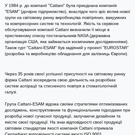
У 1984 р. до компанії "Cattani" була приєднана компанія
"ESAM" (дочірнє підприємство), внаслідок чого зріс вплив нової
групи на світовому ринку виробництва повітряних, вакуумних
та компресорних систем та технологій. Якість та сервісне
обслуговування компанії Cattani визначили її місце в
престижному списку постачальників NASA (державна
організація США, яка займається космічними дослідженнями).
Також гурт "Cattani-ESAM" був задіяний у проекті "EUROSTAR"
(розробка та виробництво обладнання для залізниць Європи).
Через 35 років своєї успішної присутності на світовому ринку
фірма Cattani зосередила свою діяльність на розробках
систем аспірації та стисненого повітря в стоматологічній
галузі.
Група Cattani-ESAM відома своїми стратегіями оптимізованих
досліджень, конструктивним та функціональним підходами при
розробці нової сучасної продукції, залучаючи дизайном та
якістю своєї продукції. На знак відповідності своєї продукції
світовим стандартам якості компанія Cattani отримала
Сертифікат відповідності системі якості ISO 9001.