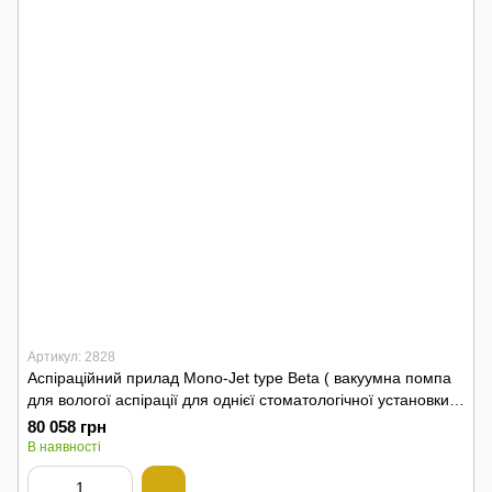
Артикул: 2828
Аспіраційний прилад Mono-Jet type Beta ( вакуумна помпа
для вологої аспірації для однієї стоматологічної установки, з
сепаратором, з кожухом )
80 058 грн
В наявності