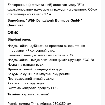
Електронний (автоматичний) автоклав класу "В" з
фракціонованим вакуумом та вакуумним сушінням. Об'єм
стерилізаційної камери 17 л.
Виробник: "W&H Dentalwerk Burmoos GmbH"
(Австрія).
Опис
Відмінні риси:
Надзвичайна надійність та простота використання.
Інтерактивний сенсорний екран.
Запатентована у всьому світі система 2СS.
Надзвичайно швидке виконання циклів (функція ECO-B).
Незначна витрата води.
Фракціонований попередній вакуум.
Вакуумне сушіння в імпульсному режимі.
Програмований нічний режим.
Аналізатор складу води.
Система контролю процесу PES.
Технічні характеристики:
Розмір камери (? x глибина): 250х350 мм