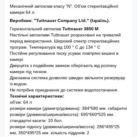
Механічний автоклав класу "N". Об'єм стерилізаційної
камери 64 л.
Виробник: "Tuttnauer Company Ltd." (Ізраїль).
Горизонтальний автоклав
Tuttnauer 3850 M
Настільні автоклави Tuttnauer розраховані на тривалий
період використання. Широкий спектр стерилізаційних
програм. Температура від 100 ° C до 134 ° C
Постійне регулювання тиску усуває повітряні кишені в
камері.
Дверцята з подвійним замком оберігають від розтину
камери під тиском.
Дренажна система дозволяє швидко звільнити резервуар
із водою.
Не потрібне приєднання до системи водопостачання.
Технічні характеристики:
об'єм: 64 л
розміри камери (діаметр/довжина): 384*580 мм. габаритні
розміри (довжина/ширина/висота): 695*660*525 мм.
стандартні касети: 10 бол.
розміри підносу (довжина/ширина/висота): 286*495*25
мм, 350*495*25 мм. кількість піддонів: 2