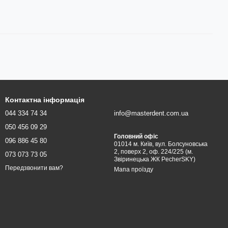
Контактна інформація
044 334 74 34
info@masterdent.com.ua
050 456 09 29
Головний офіс
096 886 45 80
01014 м. Київ, вул. Болсуновська
2, поверх 2, оф. 224/225 (м.
073 073 73 05
Звіринецька ЖК PecherSKY)
Передзвонити вам?
Мапа проїзду