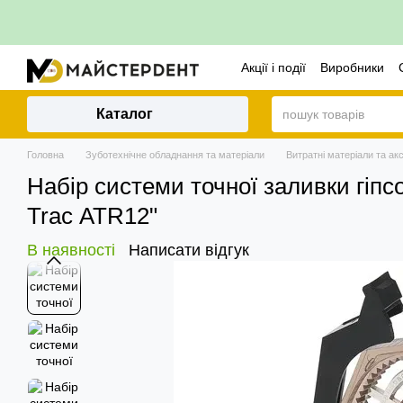
Перейти до основного контенту
Акції і події
Виробники
Політика повернення
Каталог
Головна
Зуботехнічне обладнання та матеріали
Витратні матеріали та ак
Набір системи точної заливки гіпс
Trac АТR12"
В наявності
Написати відгук