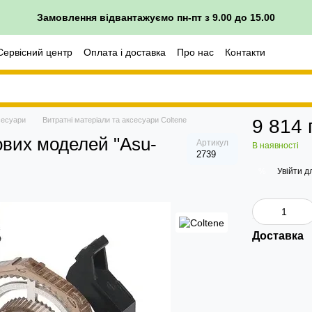
Замовлення відвантажуємо пн-пт з 9.00 до 15.00
Сервісний центр
Оплата і доставка
Про нас
Контакти
сесуари
Витратні матеріали та аксесуари Coltene
9 814 
ових моделей "Asu-
Артикул
В наявності
2739
Увійти
дл
%
Доставка