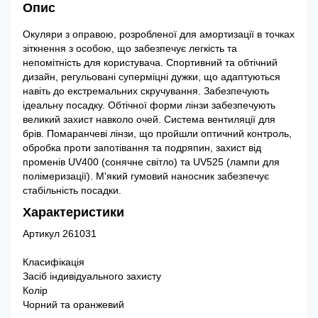
Опис
Окуляри з оправою, розробленої для амортизації в точках
зіткнення з особою, що забезпечує легкість та
непомітність для користувача. Спортивний та обтічний
дизайн, регульовані суперміцні дужки, що адаптуються
навіть до екстремальних скручування. Забезпечують
ідеальну посадку. Обтічної форми лінзи забезпечують
великий захист навколо очей. Система вентиляції для
брів. Помаранчеві лінзи, що пройшли оптичний контроль,
обробка проти запотівання та подряпин, захист від
променів UV400 (сонячне світло) та UV525 (лампи для
полімеризації). М'який гумовий наносник забезпечує
стабільність посадки.
Характеристики
Артикул 261031
Класифікація
Засіб індивідуального захисту
Колір
Чорний та оранжевий