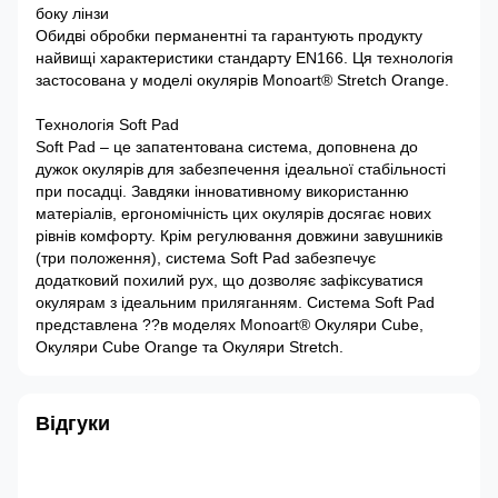
боку лінзи
Обидві обробки перманентні та гарантують продукту
найвищі характеристики стандарту EN166. Ця технологія
застосована у моделі окулярів Monoart® Stretch Orange.
Технологія Soft Pad
Soft Pad – це запатентована система, доповнена до
дужок окулярів для забезпечення ідеальної стабільності
при посадці. Завдяки інновативному використанню
матеріалів, ергономічність цих окулярів досягає нових
рівнів комфорту. Крім регулювання довжини завушників
(три положення), система Soft Pad забезпечує
додатковий похилий рух, що дозволяє зафіксуватися
окулярам з ідеальним приляганням. Система Soft Pad
представлена ??в моделях Monoart® Окуляри Cube,
Окуляри Cube Orange та Окуляри Stretch.
Відгуки