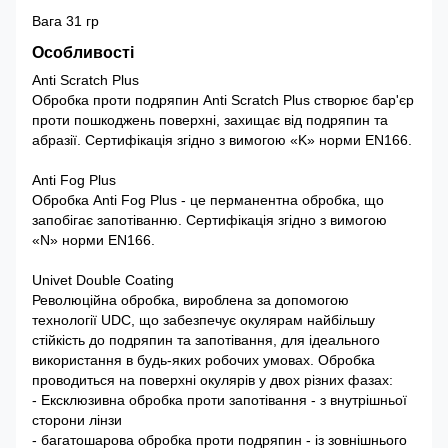
Вага 31 гр
Особливості
Anti Scratch Plus
Обробка проти подряпин Anti Scratch Plus створює бар'єр
проти пошкоджень поверхні, захищає від подряпин та
абразії. Сертифікація згідно з вимогою «K» норми EN166.
Anti Fog Plus
Обробка Anti Fog Plus - це перманентна обробка, що
запобігає запотіванню. Сертифікація згідно з вимогою
«N» норми EN166.
Univet Double Coating
Революційна обробка, вироблена за допомогою
технології UDC, що забезпечує окулярам найбільшу
стійкість до подряпин та запотівання, для ідеального
використання в будь-яких робочих умовах. Обробка
проводиться на поверхні окулярів у двох різних фазах:
- Ексклюзивна обробка проти запотівання - з внутрішньої
сторони лінзи
- багатошарова обробка проти подряпин - із зовнішнього