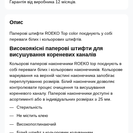
Гарантія від виробника 12 місяців.
Опис
Паперові штифти ROEKO Top color поєднують у собі
переваги білих і кольорових штифтів.
Високоякісні паперові штифти для
висушування кореневих каналів
Кольорові паперові наконечники ROEKO top поєднують в
собі переваги білих і кольорових наконечників. Кольорове
маркування на верхній частині наконечника запобігає
переплутуванню розмірів. Білий наконечник дозволяє
контролювати процес очищення та висушування
кореневого каналу. Паперові наконечники доступні в
асортименті або в індивідуальних розмірах ≥ 25 мм.
Стерильність
Не містить клею
Високопоглинаючий
Білий штифт з кольоровим кодуванням