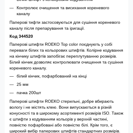
Контролює очищення та висихання кореневого
каналу
Паперові тифти застосовуються для сушіння кореневого
каналу після препарування та іригації.
Код 344520
Паперові штифти ROEKO Top color поєднують у собі
переваги білих та кольорових штифтів. Колірне кодування
на кінчику штифтів запобігає переплутуванню розмірів.
Білий кінчик дозволяє контролювати очищення та сушіння
кореневого каналу.
білий кінчик, пофарбований на кінці
25 мм
пачка 200шт
Паперові штифти ROEKO стерильні, добре вбирають
вологу і не містять клею. Вони випускаються в різній
конусності та в широкому асортименті розмірів ISO. Також
є штифти з кодуванням кольорів у верхній частині,
повністю пофарбовані або повністю білі. Крім того, є
широкий вибір паперових штифтів стандартних розмірів.