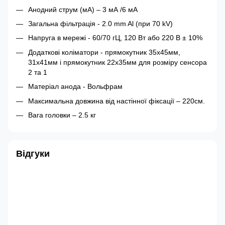
Анодний струм (мА) – 3 мА /6 мА
Загальна фільтрація - 2.0 mm Al (при 70 kV)
Напруга в мережі - 60/70 гЦ, 120 Вт або 220 В ± 10%
Додаткові коліматори - прямокутник 35х45мм,
31х41мм і прямокутник 22х35мм для розміру сенсора
2 та 1
Матеріал анода - Вольфрам
Максимальна довжина від настінної фіксації – 220см.
Вага головки – 2.5 кг
Відгуки