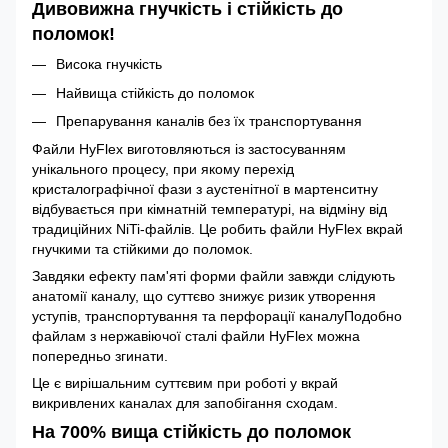
Дивовижна гнучкість і стійкість до
поломок!
Висока гнучкість
Найвища стійкість до поломок
Препарування каналів без їх транспортування
Файли HyFlex виготовляються із застосуванням
унікального процесу, при якому перехід
кристалографічної фази з аустенітної в мартенситну
відбувається при кімнатній температурі, на відміну від
традиційних NiTi-файлів. Це робить файли HyFlex вкрай
гнучкими та стійкими до поломок.
Завдяки ефекту пам'яті форми файли завжди слідують
анатомії каналу, що суттєво знижує ризик утворення
уступів, транспортування та перфорації каналуПодобно
файлам з нержавіючої сталі файли HyFlex можна
попередньо згинати.
Це є вирішальним суттєвим при роботі у вкрай
викривлених каналах для запобігання сходам.
На 700% вища стійкість до поломок