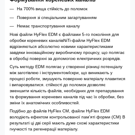
На 700% вища стійкість до поломок
Поверхня зі спеціальним загартуванням
Немає транспортування каналу
Нові файли HyFlex EDM є файлами 5-го покоління для
обробки кореневих каналівNiTi-файли HyFlex EDM
відрізняються абсолютно новими характеристиками
завдяки інноваційному виробничому процесу, що полягає
в обробці поверхні за допомогою електричних розрядів.
Суть методу EDM полягає у створенні різниці потенціалу
між заготівлею і інструментомІскри, що виникають у
процесі роботи, змушують поверхню матеріалу плавитися
і випаровуватися. стійкості до поломок дозволяє
зменшити кількість файлів, необхідних для препарування
та формування кореневих каналів під час їх обробки, без
зміни їх анатомічних особливостей.
Подібно до файлів HyFlex CM, файли HyFlex EDM
володіють ефектом контрольованої пам'яті форми (CM) В
результаті ці дві серії мають дуже схожі характеристики
гнучкості та регенерації матеріалу.