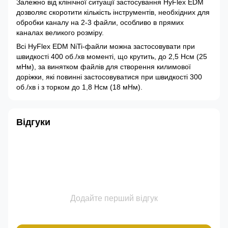
Залежно від клінічної ситуації застосування HyFlex EDM
дозволяє скоротити кількість інструментів, необхідних для
обробки каналу на 2-3 файли, особливо в прямих
каналах великого розміру.
Всі HyFlex EDM NiTi-файли можна застосовувати при
швидкості 400 об./хв моменті, що крутить, до 2,5 Нсм (25
мНм), за винятком файлів для створення килимової
доріжки, які повинні застосовуватися при швидкості 300
об./хв і з торком до 1,8 Нсм (18 мНм).
Відгуки
Додайте перший відгук