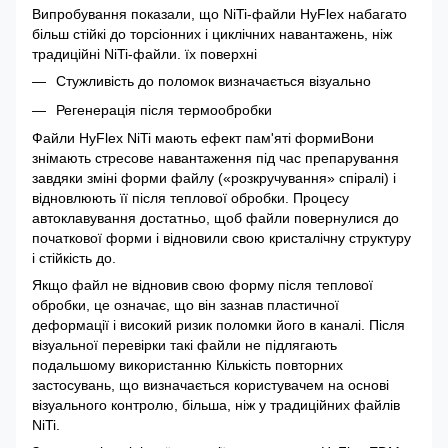
Випробування показали, що NiTi-файли HyFlex набагато
більш стійкі до торсіонних і циклічних навантажень, ніж
традиційні NiTi-файли. їх поверхні
Стужливість до поломок визначається візуально
Регенерація після термообробки
Файли HyFlex NiTi мають ефект пам'яті формиВони
знімають стресове навантаження під час препарування
завдяки зміні форми файлу («розкручування» спіралі) і
відновлюють її після теплової обробки. Процесу
автоклавування достатньо, щоб файли повернулися до
початкової форми і відновили свою кристалічну структуру
і стійкість до.
Якщо файл не відновив свою форму після теплової
обробки, це означає, що він зазнав пластичної
деформації і високий ризик поломки його в каналі. Після
візуальної перевірки такі файли не підлягають
подальшому використанню Кількість повторних
застосувань, що визначається користувачем на основі
візуального контролю, більша, ніж у традиційних файлів
NiTi.