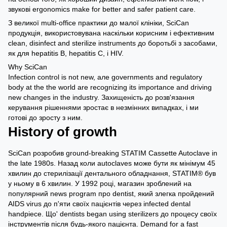
звукові ergonomics make for better and safer patient care.
З великої multi-office практики до малої клініки, SciCan
продукція, використовувана наскільки корисним і ефективним
clean, disinfect and sterilize instruments до боротьбі з засобами,
як для hepatitis B, hepatitis C, і HIV.
Why SciCan
Infection control is not new, але governments and regulatory
body at the the world are recognizing its importance and driving
new changes in the industry. Захищеність до розв'язання
керування рішеннями зростає в незмінних випадках, і ми
готові до зросту з ним.
History of growth
SciCan розробив ground-breaking STATIM Cassette Autoclave in
the late 1980s. Назад коли autoclaves може бути як мінімум 45
хвилин до стерилізації дентального обладнання, STATIM® був
у ньому в 6 хвилин. У 1992 році, магазин зроблений на
популярний news program про dentist, який злегка пройдений
AIDS virus до п'яти своїх пацієнтів через infected dental
handpiece. Що' dentists began using sterilizers до процесу своїх
інструментів після будь-якого пацієнта. Demand for a fast