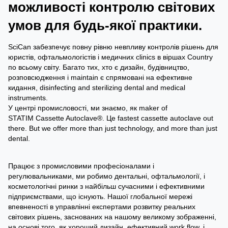
можливості контролю світових
умов для будь-якої практики.
SciCan забезпечує повну рівню невпливу контролів рішень для
юристів, офтальмологістів і медичних clinics в віршах Country
по всьому світу. Багато тих, хто є дизайн, будівництво,
розповсюдження і maintain є спрямовані на ефективне
кидання, disinfecting and sterilizing dental and medical
instruments.
У центрі промисловості, ми знаємо, як maker of
STATIM Cassette Autoclave®. Це fastest cassette autoclave out
there. But we offer more than just technology, and more than just
dental.
Працює з промисловими професіоналами і
регулювальниками, ми робимо дентальні, офтальмології, і
косметологічні ринки з найбільш сучасними і ефективними
підприємствами, що існують. Нашої глобальної мережі
впевненості в управлінні експертами розвитку реальних
світових рішень, заснованих на нашому великому зображенні,
на основі того, як хороший дизайн, ефективний work flow, і