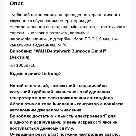
Опис
Турбінний наконечник для проведення терапевтичного
лікування з вбудованим генератором для
електроживлення світлодіода, міні-головка, з триточковим
спреєм і кнопковим затиском, керамічні
шарикопідшипники, під турбінні бори FG ? 1,6 мм, з 4-
канальним з'єднанням. br />
Виробник: "W&H Dentalwerk Burmoos GmbH"
(Австрія).
ref 10059718
Відмінні риси:< /strong>
Новий невеликий, компактний і надзвичайно
потужний турбінний наконечник з вбудованим
генератором для електроживлення світлодіода.
Абсолютна світова інновація - генератор є повністю
автономним джерелом живлення,
Виробляє достатню кількість електроенергії для
діодного підсвічування, рівень яскравості якої не
поступається денному світлу.
Очевидний результат: потужне нейтральне світло,