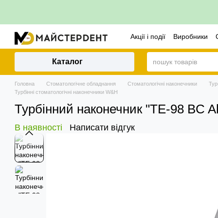
Перейти до основного контенту
Акції і події
Виробники
Політика повернення
Каталог
Головна
Стоматологічне обладнання
Стоматологічні наконечники
Тур
Турбінні стоматологічні наконечники W&H
Турбінний наконечник "TE-98 BC Al
В наявності
Написати відгук