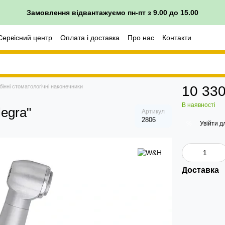
Замовлення відвантажуємо пн-пт з 9.00 до 15.00
Сервісний центр
Оплата і доставка
Про нас
Контакти
бінні стоматологічні наконечники
10 330
В наявності
egra"
Артикул
2806
Увійти
дл
%
Доставка