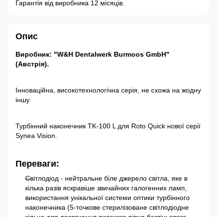
Гарантія від виробника 12 місяців.
Опис
Виробник: "W&H Dentalwerk Burmoos GmbH"
(Австрія).
Інноваційна, високотехнологічна серія, не схожа на жодну
іншу.
Турбінний наконечник TK-100 L для Roto Quick нової серії
Synea Vision.
Переваги:
Світлодіод - нейтральне біле джерело світла, яке в
кілька разів яскравіше звичайних галогенних ламп,
використання унікальної системи оптики турбінного
наконечника (5-точкове стерилізоване світлодіодне
кільце для досягнення високого рівня безтіньового