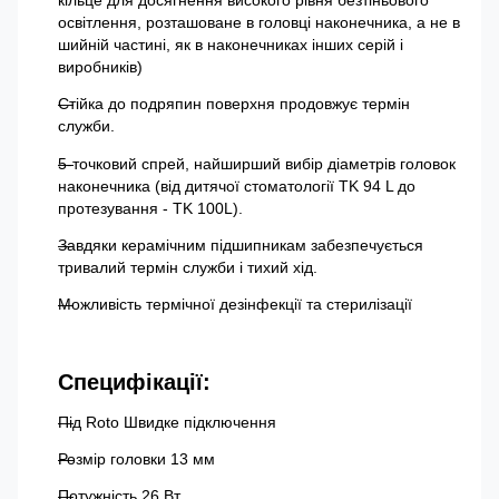
освітлення, розташоване в головці наконечника, а не в
шийній частині, як в наконечниках інших серій і
виробників)
Стійка до подряпин поверхня продовжує термін
служби.
5-точковий спрей, найширший вибір діаметрів головок
наконечника (від дитячої стоматології TK 94 L до
протезування - TK 100L).
Завдяки керамічним підшипникам забезпечується
тривалий термін служби і тихий хід.
Можливість термічної дезінфекції та стерилізації
Специфікації:
Під Roto Швидке підключення
Розмір головки 13 мм
Потужність 26 Вт