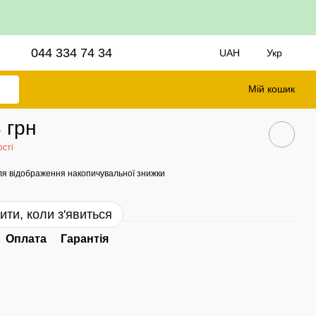
044 334 74 34
UAH
Укр
Мій кошик
 грн
ості
я відображення накопичувальної знижки
ити, коли з'явиться
Оплата
Гарантія