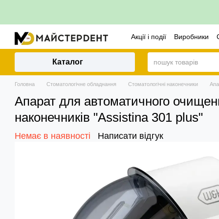
Перейти до основного контенту
Акції і події
Виробники
Політика повернення
Каталог
Головна
Стоматологічне обладнання
Стоматологічні наконечники
Апа
Апарат для автоматичного очищен
наконечників "Assistina 301 plus"
Немає в наявності
Написати відгук