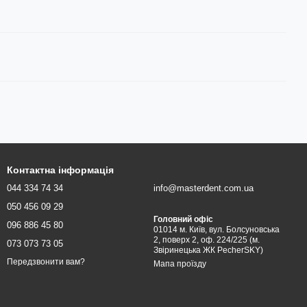
Контактна інформація
044 334 74 34
info@masterdent.com.ua
050 456 09 29
Головний офіс
096 886 45 80
01014 м. Київ, вул. Болсуновська
2, поверх 2, оф. 224/225 (м.
073 073 73 05
Звіринецька ЖК PecherSKY)
Передзвонити вам?
Мапа проїзду