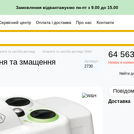
Замовлення відвантажуємо пн-пт з 9.00 до 15.00
Сервісний центр
Оплата і доставка
Про нас
Контакти
рати та засоби догляду
Апарати та засоби догляду W&H
64 563
ня та змащення
Артикул
Немає в наявн
2730
Увійти
дл
%
Повідом
Доставка